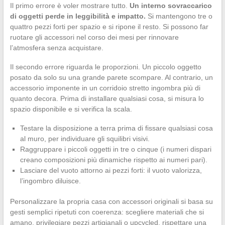
Il primo errore è voler mostrare tutto.
Un interno sovraccarico
di oggetti perde in leggibilità e impatto.
Si mantengono tre o
quattro pezzi forti per spazio e si ripone il resto. Si possono far
ruotare gli accessori nel corso dei mesi per rinnovare
l’atmosfera senza acquistare.
Il secondo errore riguarda le proporzioni. Un piccolo oggetto
posato da solo su una grande parete scompare. Al contrario, un
accessorio imponente in un corridoio stretto ingombra più di
quanto decora. Prima di installare qualsiasi cosa, si misura lo
spazio disponibile e si verifica la scala.
Testare la disposizione a terra prima di fissare qualsiasi cosa
al muro, per individuare gli squilibri visivi.
Raggruppare i piccoli oggetti in tre o cinque (i numeri dispari
creano composizioni più dinamiche rispetto ai numeri pari).
Lasciare del vuoto attorno ai pezzi forti: il vuoto valorizza,
l’ingombro diluisce.
Personalizzare la propria casa con accessori originali si basa su
gesti semplici ripetuti con coerenza: scegliere materiali che si
amano, privilegiare pezzi artigianali o upcycled, rispettare una