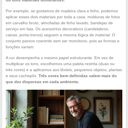
ou dois materiais dominantes.
Por exemplo, se gostamos de madeira clara e linho, podemos
aplicar esses dois materiais por toda a casa: molduras de fotos
em carvalho bruto, almofadas de linho lavado, bandejas de
serviço em faia. Os acessórios decorativos (candelabros,
caixas, porta-trecos) seguem a mesma lógica de material. O
conjunto parece coerente sem ser monótono, pois as formas e
funções variam.
A cor desempenha o mesmo papel estruturante. Em vez de
multiplicar os tons, escolhemos uma paleta restrita (duas ou
três cores) e a aplicamos aos têxteis, pequenos objetos, plantas
e seus cachepôs.
Três cores bem definidas valem mais do
que dez dispersas em cada ambiente.