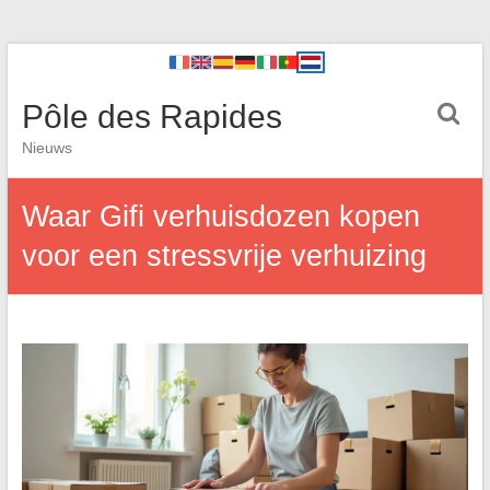
Pôle des Rapides
Nieuws
Waar Gifi verhuisdozen kopen
voor een stressvrije verhuizing