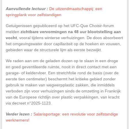
Aanvullende lectuur :
De uitzendmaatschappij: een
springplank voor zelfstandigen
Getuigenissen gepubliceerd op het UFC-Que Choisir-forum
melden
zichtbare vervormingen na 48 uur blootstelling aan
vocht
, vooral tijdens winterse verhuizingen. De doos absorbeert
het omgevingswater door capillariteit op de hoeken en vouwen,
gebieden waar de structurele lijm als eerste bezwijkt.
We raden aan om de geladen dozen op te slaan in een droge
en goed geventileerde ruimte, nooit in direct contact met een
garage- of keldervloer. Een stretchfolie rond de basis (over de
eerste tien centimeter) beschermt het kritieke gebied zonder
gebruik te maken van wegwerpplastic zakken, die inmiddels
verboden zijn voor verhuizingen sinds de omzetting in Frankrijk
van de Europese richtlijn over plastic verpakkingen, van kracht
via decreet n°2025-1123.
Verder lezen :
Salarisportage: een revolutie voor zelfstandige
werknemers!