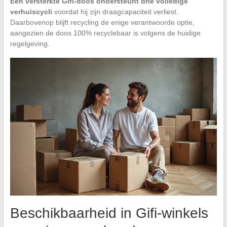
Een versterkte Gifi-doos ondersteunt drie volledige
verhuiscycli
voordat hij zijn draagcapaciteit verliest.
Daarbovenop blijft recycling de enige verantwoorde optie,
aangezien de doos 100% recyclebaar is volgens de huidige
regelgeving.
Beschikbaarheid in Gifi-winkels