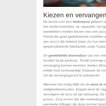
Kiezen en vervangen
De keuze voor een
motoraccu
gebeurt op 
het model motorfiets, de capaciteit, het ty
tweewielers moeten kiezen voor een accu d
Honda die goed gedefinieerde modellen aa
aan accu’s die bekend staan om hun betr
gespecialiseerde fabrikanten zoals Yuasa
De
gemiddelde levensduur
van een moto
houden bij de aankoop. Terwijl sommige c
vervanging kunnen vereisen, bieden lithi
initiële kost rechtvaardigt. Evalueer de v
om de vervangingscycli te anticiperen.
Wanneer het nodig blijkt om de
accu te 
veiligheidsinstructies. Koppel eerst de ne
vervolgens de accu uit zijn behuizing. De
proces. Zorg ervoor dat alle verbindingen
eventuele trillingen die deze kunnen bes