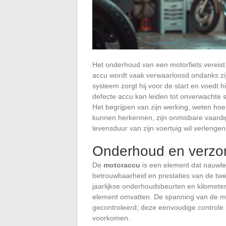
Het onderhoud van een motorfiets vereis
accu wordt vaak verwaarloosd ondanks zij
systeem zorgt hij voor de start en voedt h
defecte accu kan leiden tot onverwachte s
Het begrijpen van zijn werking, weten ho
kunnen herkennen, zijn onmisbare vaardig
levensduur van zijn voertuig wil verlenge
Onderhoud en verzor
De
motoraccu
is een element dat nauwle
betrouwbaarheid en prestaties van de tw
jaarlijkse onderhoudsbeurten en kilomete
element omvatten. De spanning van de m
gecontroleerd; deze eenvoudige controle 
voorkomen.