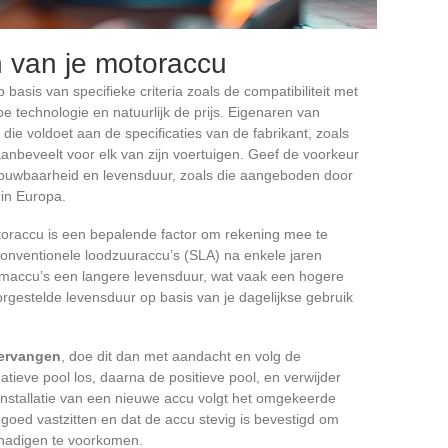
 van je motoraccu
basis van specifieke criteria zoals de compatibiliteit met
pe technologie en natuurlijk de prijs. Eigenaren van
ie voldoet aan de specificaties van de fabrikant, zoals
nbeveelt voor elk van zijn voertuigen. Geef de voorkeur
ouwbaarheid en levensduur, zoals die aangeboden door
 in Europa.
raccu is een bepalende factor om rekening mee te
onventionele loodzuuraccu’s (SLA) na enkele jaren
umaccu’s een langere levensduur, wat vaak een hogere
oorgestelde levensduur op basis van je dagelijkse gebruik
vervangen
, doe dit dan met aandacht en volg de
gatieve pool los, daarna de positieve pool, en verwijder
 installatie van een nieuwe accu volgt het omgekeerde
 goed vastzitten en dat de accu stevig is bevestigd om
chadigen te voorkomen.