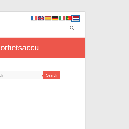
orfietsaccu
Search