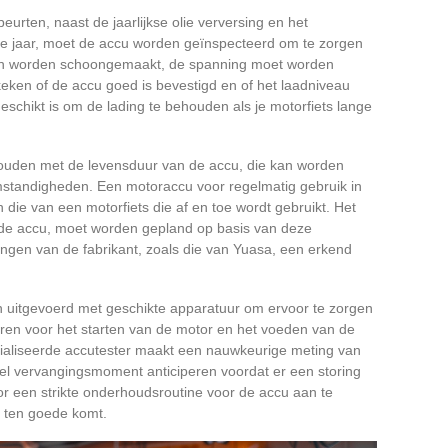
eurten, naast de jaarlijkse olie verversing en het
e jaar, moet de accu worden geïnspecteerd om te zorgen
en worden schoongemaakt, de spanning moet worden
ken of de accu goed is bevestigd en of het laadniveau
eschikt is om de lading te behouden als je motorfiets lange
ouden met de levensduur van de accu, die kan worden
somstandigheden. Een motoraccu voor regelmatig gebruik in
n die van een motorfiets die af en toe wordt gebruikt. Het
de accu, moet worden gepland op basis van deze
gen van de fabrikant, zoals die van Yuasa, een erkend
 uitgevoerd met geschikte apparatuur om ervoor te zorgen
ren voor het starten van de motor en het voeden van de
cialiseerde accutester maakt een nauwkeurige meting van
el vervangingsmoment anticiperen voordat er een storing
or een strikte onderhoudsroutine voor de accu aan te
g ten goede komt.