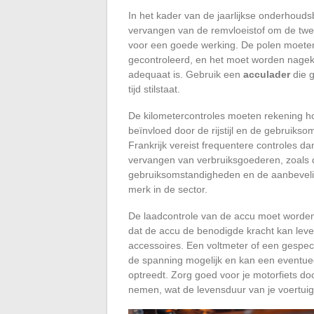
In het kader van de jaarlijkse onderhoudsb
vervangen van de remvloeistof om de twe
voor een goede werking. De polen moet
gecontroleerd, en het moet worden nageke
adequaat is. Gebruik een
acculader
die g
tijd stilstaat.
De kilometercontroles moeten rekening h
beïnvloed door de rijstijl en de gebruik
Frankrijk vereist frequentere controles da
vervangen van verbruiksgoederen, zoals 
gebruiksomstandigheden en de aanbevelin
merk in de sector.
De laadcontrole van de accu moet worden
dat de accu de benodigde kracht kan leve
accessoires. Een voltmeter of een gespe
de spanning mogelijk en kan een eventue
optreedt. Zorg goed voor je motorfiets do
nemen, wat de levensduur van je voertui