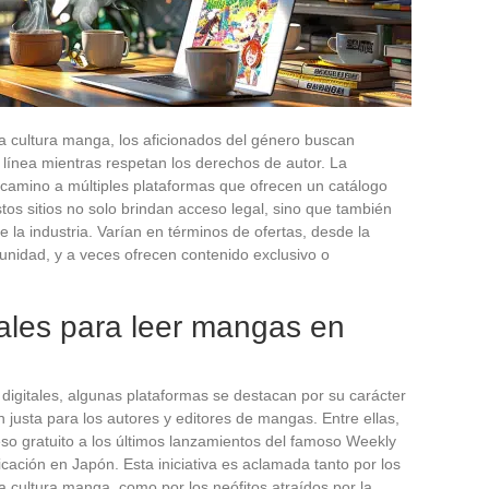
la cultura manga, los aficionados del género buscan
n línea mientras respetan los derechos de autor. La
l camino a múltiples plataformas que ofrecen un catálogo
tos sitios no solo brindan acceso legal, sino que también
 la industria. Varían en términos de ofertas, desde la
unidad, y a veces ofrecen contenido exclusivo o
iales para leer mangas en
digitales, algunas plataformas se destacan por su carácter
n justa para los autores y editores de mangas. Entre ellas,
so gratuito a los últimos lanzamientos del famoso Weekly
ción en Japón. Esta iniciativa es aclamada tanto por los
a cultura manga, como por los neófitos atraídos por la