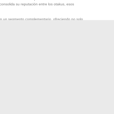
consolida su reputación entre los otakus, esos
en un segmento complementario, ofreciendo no solo
en el universo de la animación japonesa. Esta sinergia
de la plataforma y atrae a un público deseoso de una
egia de diversificación de Crunchyroll refleja la evolución
n cuanto a contenido digital.
n curso en el sector del manga en línea: una carrera por la
as y sus creadores.
MANGA Plus
y
Crunchyroll
encarnan
e lectura en línea que respetan y valoran el manga en toda
las plataformas de películas en streaming: actores clave y
 celebridades estadounidenses que se mudaron a Florida
→