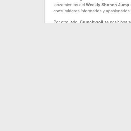
lanzamientos del
Weekly Shonen Jump
consumidores informados y apasionados.
Por otro lado,
Crunchyroll
se posiciona 
mangas, sino también una inmersión total 
entre mangas y animes forja la identidad 
experiencia multimedia completa. La estrat
de las expectativas de los consumidores e
Estos dos gigantes ilustran la dinámica e
oferta más rica y respetuosa con las obr
esta tendencia, ofreciendo plataformas d
su diversidad.
←
El paisaje en constante evolución de 
alternativas viables
Los trayectos atípicos de