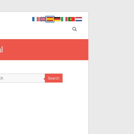
l
Search