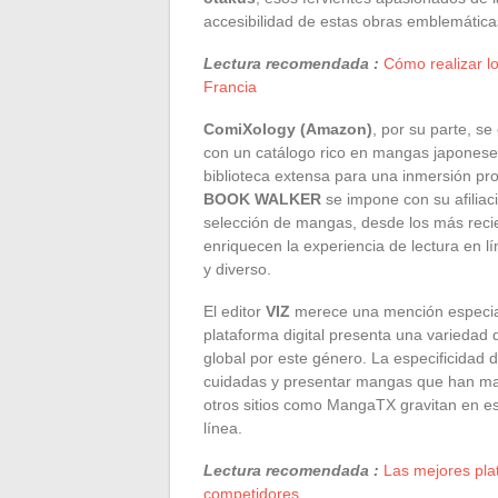
accesibilidad de estas obras emblemática
Lectura recomendada :
Cómo realizar l
Francia
ComiXology (Amazon)
, por su parte, se
con un catálogo rico en mangas japoneses
biblioteca extensa para una inmersión p
BOOK WALKER
se impone con su afiliac
selección de mangas, desde los más recie
enriquecen la experiencia de lectura en 
y diverso.
El editor
VIZ
merece una mención especial
plataforma digital presenta una variedad 
global por este género. La especificidad 
cuidadas y presentar mangas que han mar
otros sitios como MangaTX gravitan en est
línea.
Lectura recomendada :
Las mejores plat
competidores