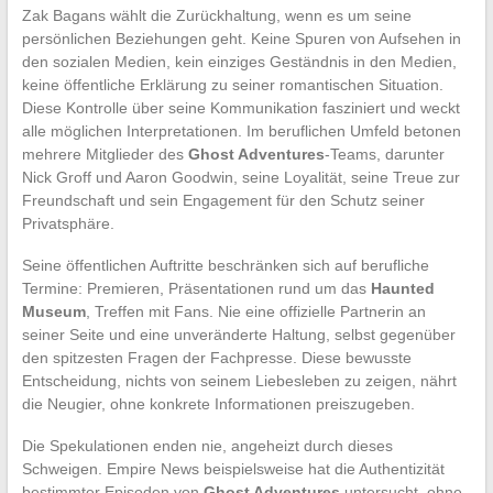
Zak Bagans wählt die Zurückhaltung, wenn es um seine
persönlichen Beziehungen geht. Keine Spuren von Aufsehen in
den sozialen Medien, kein einziges Geständnis in den Medien,
keine öffentliche Erklärung zu seiner romantischen Situation.
Diese Kontrolle über seine Kommunikation fasziniert und weckt
alle möglichen Interpretationen. Im beruflichen Umfeld betonen
mehrere Mitglieder des
Ghost Adventures
-Teams, darunter
Nick Groff und Aaron Goodwin, seine Loyalität, seine Treue zur
Freundschaft und sein Engagement für den Schutz seiner
Privatsphäre.
Seine öffentlichen Auftritte beschränken sich auf berufliche
Termine: Premieren, Präsentationen rund um das
Haunted
Museum
, Treffen mit Fans. Nie eine offizielle Partnerin an
seiner Seite und eine unveränderte Haltung, selbst gegenüber
den spitzesten Fragen der Fachpresse. Diese bewusste
Entscheidung, nichts von seinem Liebesleben zu zeigen, nährt
die Neugier, ohne konkrete Informationen preiszugeben.
Die Spekulationen enden nie, angeheizt durch dieses
Schweigen. Empire News beispielsweise hat die Authentizität
bestimmter Episoden von
Ghost Adventures
untersucht, ohne