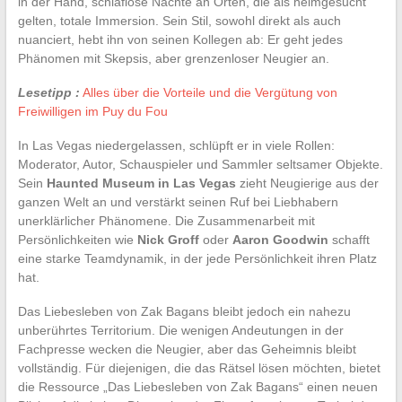
in der Hand, schlaflose Nächte an Orten, die als heimgesucht
gelten, totale Immersion. Sein Stil, sowohl direkt als auch
nuanciert, hebt ihn von seinen Kollegen ab: Er geht jedes
Phänomen mit Skepsis, aber grenzenloser Neugier an.
Lesetipp :
Alles über die Vorteile und die Vergütung von
Freiwilligen im Puy du Fou
In Las Vegas niedergelassen, schlüpft er in viele Rollen:
Moderator, Autor, Schauspieler und Sammler seltsamer Objekte.
Sein
Haunted Museum in Las Vegas
zieht Neugierige aus der
ganzen Welt an und verstärkt seinen Ruf bei Liebhabern
unerklärlicher Phänomene. Die Zusammenarbeit mit
Persönlichkeiten wie
Nick Groff
oder
Aaron Goodwin
schafft
eine starke Teamdynamik, in der jede Persönlichkeit ihren Platz
hat.
Das Liebesleben von Zak Bagans bleibt jedoch ein nahezu
unberührtes Territorium. Die wenigen Andeutungen in der
Fachpresse wecken die Neugier, aber das Geheimnis bleibt
vollständig. Für diejenigen, die das Rätsel lösen möchten, bietet
die Ressource „Das Liebesleben von Zak Bagans“ einen neuen