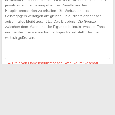
jemals eine Offenbarung über das Privatleben des
Hauptinteressierten zu erhalten. Die Vertrauten des
Geisterjägers verfolgen die gleiche Linie: Nichts dringt nach
außen, alles bleibt geschützt. Das Ergebnis: Die Grenze
zwischen dem Mann und der Figur bleibt intakt, was die Fans
und Beobachter vor ein hartnäckiges Rätsel stellt, das nie
wirklich gelöst wird.
←
Preis von Damenstrumpfhosen: Was Sie im Geschäft
erwarten können
Entdecken Sie das ideale digitale Angelbuch, um all Ihre
Fänge zu verfolgen
→
Search