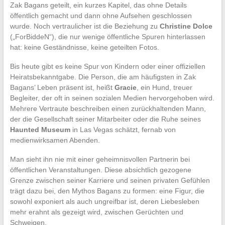
Zak Bagans geteilt, ein kurzes Kapitel, das ohne Details
öffentlich gemacht und dann ohne Aufsehen geschlossen
wurde. Noch vertraulicher ist die Beziehung zu
Christine Dolce
(„ForBiddeN“), die nur wenige öffentliche Spuren hinterlassen
hat: keine Geständnisse, keine geteilten Fotos.
Bis heute gibt es keine Spur von Kindern oder einer offiziellen
Heiratsbekanntgabe. Die Person, die am häufigsten in Zak
Bagans’ Leben präsent ist, heißt
Gracie
, ein Hund, treuer
Begleiter, der oft in seinen sozialen Medien hervorgehoben wird.
Mehrere Vertraute beschreiben einen zurückhaltenden Mann,
der die Gesellschaft seiner Mitarbeiter oder die Ruhe seines
Haunted Museum
in Las Vegas schätzt, fernab von
medienwirksamen Abenden.
Man sieht ihn nie mit einer geheimnisvollen Partnerin bei
öffentlichen Veranstaltungen. Diese absichtlich gezogene
Grenze zwischen seiner Karriere und seinen privaten Gefühlen
trägt dazu bei, den Mythos Bagans zu formen: eine Figur, die
sowohl exponiert als auch ungreifbar ist, deren Liebesleben
mehr erahnt als gezeigt wird, zwischen Gerüchten und
Schweigen.