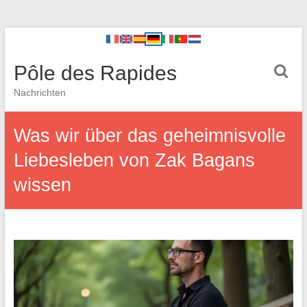
Pôle des Rapides
Nachrichten
Was wir über das geheimnisvolle
Liebesleben von Zak Bagans
wissen