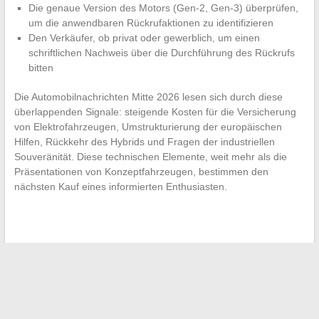
Die genaue Version des Motors (Gen-2, Gen-3) überprüfen,
um die anwendbaren Rückrufaktionen zu identifizieren
Den Verkäufer, ob privat oder gewerblich, um einen
schriftlichen Nachweis über die Durchführung des Rückrufs
bitten
Die Automobilnachrichten Mitte 2026 lesen sich durch diese
überlappenden Signale: steigende Kosten für die Versicherung
von Elektrofahrzeugen, Umstrukturierung der europäischen
Hilfen, Rückkehr des Hybrids und Fragen der industriellen
Souveränität. Diese technischen Elemente, weit mehr als die
Präsentationen von Konzeptfahrzeugen, bestimmen den
nächsten Kauf eines informierten Enthusiasten.
←
Die Geheimnisse der PinkGeek-Leaks, die von den Fans
der Marke oft ignoriert werden
Zugriff auf die PIA-Nachrichten der Akademie Amiens für
Vertrags- und Vertretungslehrer leicht gemacht
→