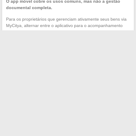
O app móvel cobre os usos comuns, mas não a gestão
documental completa.
Para os proprietários que gerenciam ativamente seus bens via
MyCitya, alternar entre o aplicativo para o acompanhamento
diário e o navegador para operações pontuais continua sendo a
combinação mais confiável.
Um problema de conexão MyCitya raramente tem uma causa
única. O reflexo de redefinir sua senha cobre apenas uma
fração dos casos. Identificar se o bloqueio vem do navegador,
de uma medida de segurança da CNIL ou de uma instabilidade
na rede orienta para a solução correta e evita trocas
desnecessárias com o suporte.
←
Descubra onde Ariane Brodier mora atualmente e os
segredos de sua residência
Onde comprar caixas de mudança Gifi para uma mudança