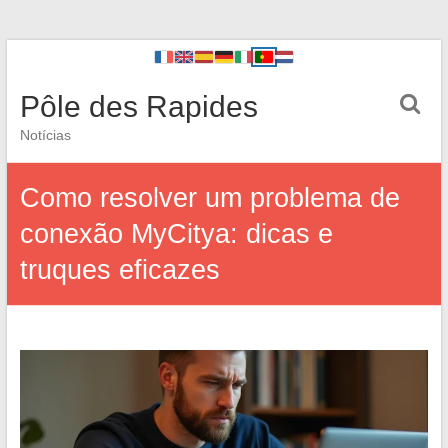
Pôle des Rapides
Notícias
Como resolver um problema de
conexão MyCitya: dicas e
truques eficazes