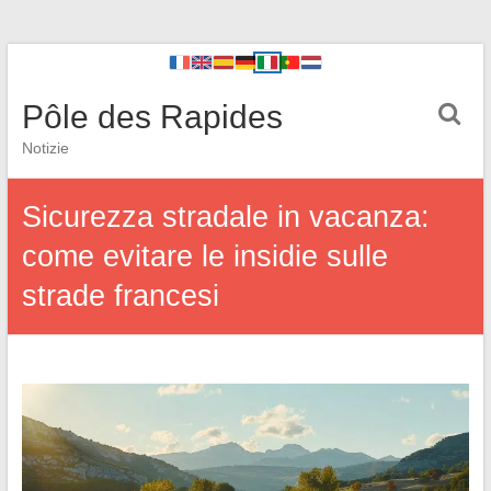
Pôle des Rapides
Notizie
Sicurezza stradale in vacanza:
come evitare le insidie sulle
strade francesi