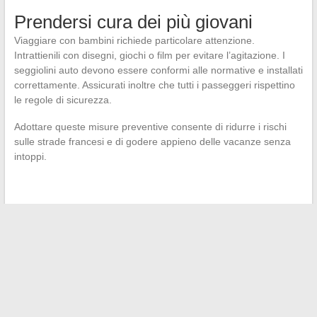
Prendersi cura dei più giovani
Viaggiare con bambini richiede particolare attenzione.
Intrattienili con disegni, giochi o film per evitare l’agitazione. I
seggiolini auto devono essere conformi alle normative e installati
correttamente. Assicurati inoltre che tutti i passeggeri rispettino
le regole di sicurezza.
Adottare queste misure preventive consente di ridurre i rischi
sulle strade francesi e di godere appieno delle vacanze senza
intoppi.
←
Ottimizza la tua visita alla capitale francese con le migliori
app per viaggiatori
Esperienze di apprendimento innovative: focus sulle iniziative
regionali in educazione
→