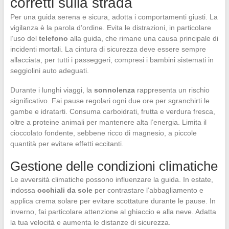
corretti sulla strada
Per una guida serena e sicura, adotta i comportamenti giusti. La
vigilanza è la parola d’ordine. Evita le distrazioni, in particolare
l’uso del
telefono
alla guida, che rimane una causa principale di
incidenti mortali. La cintura di sicurezza deve essere sempre
allacciata, per tutti i passeggeri, compresi i bambini sistemati in
seggiolini auto adeguati.
Durante i lunghi viaggi, la
sonnolenza
rappresenta un rischio
significativo. Fai pause regolari ogni due ore per sgranchirti le
gambe e idratarti. Consuma carboidrati, frutta e verdura fresca,
oltre a proteine animali per mantenere alta l’energia. Limita il
cioccolato fondente, sebbene ricco di magnesio, a piccole
quantità per evitare effetti eccitanti.
Gestione delle condizioni climatiche
Le avversità climatiche possono influenzare la guida. In estate,
indossa
occhiali da sole
per contrastare l’abbagliamento e
applica crema solare per evitare scottature durante le pause. In
inverno, fai particolare attenzione al ghiaccio e alla neve. Adatta
la tua velocità e aumenta le distanze di sicurezza.