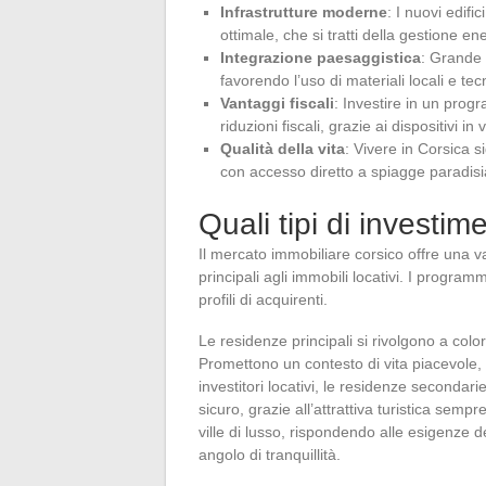
Infrastrutture moderne
: I nuovi edifi
ottimale, che si tratti della gestione en
Integrazione paesaggistica
: Grande 
favorendo l’uso di materiali locali e te
Vantaggi fiscali
: Investire in un prog
riduzioni fiscali, grazie ai dispositivi in
Qualità della vita
: Vivere in Corsica s
con accesso diretto a spiagge paradi
Quali tipi di investim
Il mercato immobiliare corsico offre una v
principali agli immobili locativi. I progr
profili di acquirenti.
Le residenze principali si rivolgono a colo
Promettono un contesto di vita piacevole,
investitori locativi, le residenze secondar
sicuro, grazie all’attrattiva turistica semp
ville di lusso, rispondendo alle esigenze de
angolo di tranquillità.