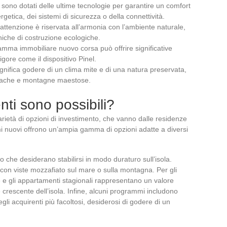
ci sono dotati delle ultime tecnologie per garantire un comfort
ergetica, dei sistemi di sicurezza o della connettività.
attenzione è riservata all’armonia con l’ambiente naturale,
cniche di costruzione ecologiche.
ramma immobiliare nuovo corsa può offrire significative
 vigore come il dispositivo Pinel.
ignifica godere di un clima mite e di una natura preservata,
siache e montagne maestose.
enti sono possibili?
arietà di opzioni di investimento, che vanno dalle residenze
ammi nuovi offrono un’ampia gamma di opzioni adatte a diversi
ro che desiderano stabilirsi in modo duraturo sull’isola.
 con viste mozzafiato sul mare o sulla montagna. Per gli
ie e gli appartamenti stagionali rappresentano un valore
re crescente dell’isola. Infine, alcuni programmi includono
gli acquirenti più facoltosi, desiderosi di godere di un