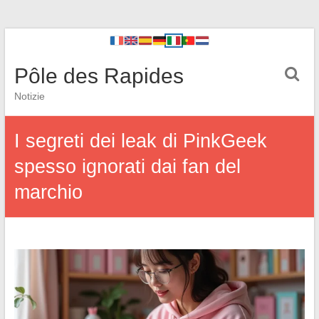
Pôle des Rapides
Notizie
I segreti dei leak di PinkGeek
spesso ignorati dai fan del
marchio