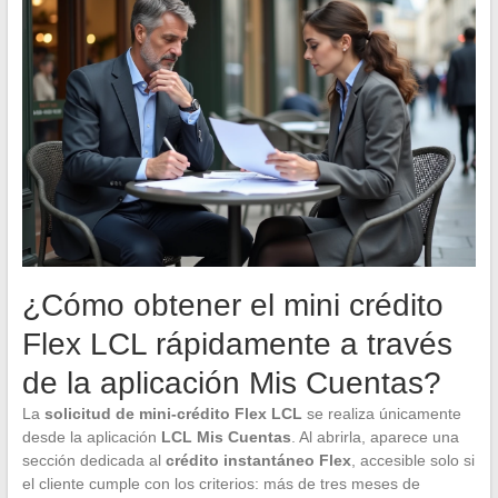
¿Cómo obtener el mini crédito
Flex LCL rápidamente a través
de la aplicación Mis Cuentas?
La
solicitud de mini-crédito Flex LCL
se realiza únicamente
desde la aplicación
LCL Mis Cuentas
. Al abrirla, aparece una
sección dedicada al
crédito instantáneo Flex
, accesible solo si
el cliente cumple con los criterios: más de tres meses de