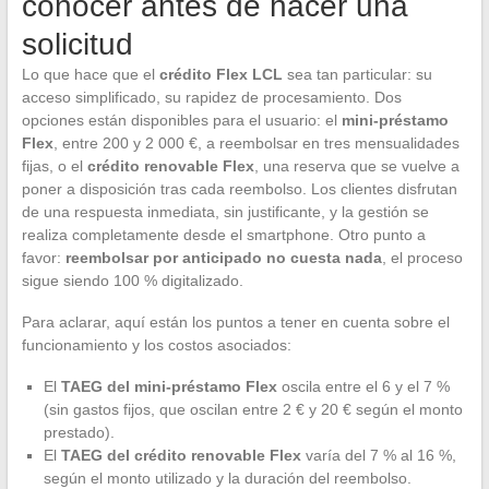
conocer antes de hacer una
solicitud
Lo que hace que el
crédito Flex LCL
sea tan particular: su
acceso simplificado, su rapidez de procesamiento. Dos
opciones están disponibles para el usuario: el
mini-préstamo
Flex
, entre 200 y 2 000 €, a reembolsar en tres mensualidades
fijas, o el
crédito renovable Flex
, una reserva que se vuelve a
poner a disposición tras cada reembolso. Los clientes disfrutan
de una respuesta inmediata, sin justificante, y la gestión se
realiza completamente desde el smartphone. Otro punto a
favor:
reembolsar por anticipado no cuesta nada
, el proceso
sigue siendo 100 % digitalizado.
Para aclarar, aquí están los puntos a tener en cuenta sobre el
funcionamiento y los costos asociados:
El
TAEG del mini-préstamo Flex
oscila entre el 6 y el 7 %
(sin gastos fijos, que oscilan entre 2 € y 20 € según el monto
prestado).
El
TAEG del crédito renovable Flex
varía del 7 % al 16 %,
según el monto utilizado y la duración del reembolso.