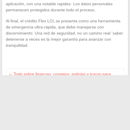
aplicación, con una notable rapidez. Los datos personales
permanecen protegidos durante todo el proceso.
Al final, el crédito Flex LCL se presenta como una herramienta
de emergencia ultra-rápida, que debe manejarse con
discernimiento. Una red de seguridad, no un camino real: saber
detenerse a veces es la mejor garantía para avanzar con
tranquilidad.
←
Todo sobre finanzas: consejos, noticias y trucos para
gestionar mejor tu dinero
Descubre dónde vive actualmente Ariane Brodier y los
secretos de su residencia
→
Search