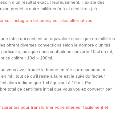
soin d’un résultat exact. Heureusement, il existe des
on prédéfini entre mililitres (ml) et centilitres (cl).
 sur Instagram en anonyme : des alternatives
 table qui contient un équivalent spécifique en millilitres
bles offrent diverses conversions selon le nombre d’unités
particulier, puisque nous souhaitons convertir 10 cl en ml,
t ce chiffre : 10cl = 100ml.
que vous avez trouvé la bonne entrée correspondant à
n ml , tout ce qu’il reste à faire est le suivi du facteur
00ml alors indique que 1 cl équivaut à 10 ml; Par
 total de centiliters initial que vous voulez convertir par
 :
nspirantes pour transformer votre intérieur facilement et