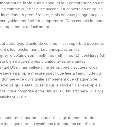
portant de la vie quotidienne, et leur compréhension est
mples comme cuisiner avec succès. La conversion entre les
e intimidante à première vue, mais en vous plongeant plus
incroyablement facile à comprendre. Dans cet article, nous
l rapidement et facilement.
out autre type d’unité de volume, il est important que nous
nt elles fonctionnent. Les principales unités
er le volume sont : millilitres (ml), litres (L), centilitres (cl)
iste bien d’autres types d’unités telles que pintes
 (gal US), mais celles-ci ne seront pas discutées ici car
ssède sa propre mesure spécifique liée à l’amplitude du
té donnée – ce qui signifie simplement que chaque type
selon ce qui a était utiliser pour le stocker. Par exemple si
té litrale comprise entre 0ml et 1000ml affichera 1L alors
affichera »10 cl.
 sont très importantes lorsqu’il s’agit de mesurer des
re les ingénieurs en systèmes alimentaires contrôlent